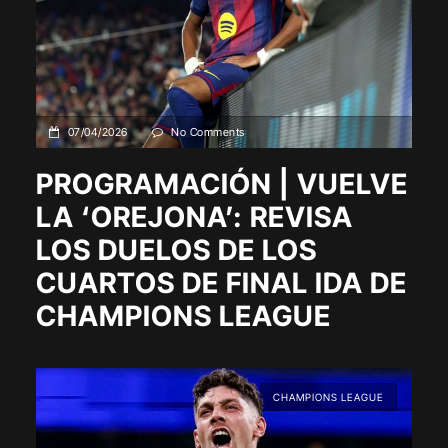
07/04/2026
No Comments
PROGRAMACIÓN | VUELVE
LA ‘OREJONA’: REVISA
LOS DUELOS DE LOS
CUARTOS DE FINAL IDA DE
CHAMPIONS LEAGUE
CHAMPIONS LEAGUE