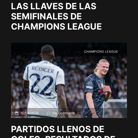
LAS LLAVES DE LAS
SEMIFINALES DE
CHAMPIONS LEAGUE
CHAMPIONS LEAGUE
10/04/2024
No Comments
PARTIDOS LLENOS DE