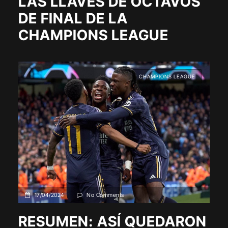
LAS LLAVES DE OCTAVOS
DE FINAL DE LA
CHAMPIONS LEAGUE
CHAMPIONS LEAGUE
17/04/2024
No Comments
RESUMEN: ASÍ QUEDARON