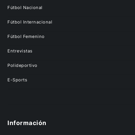
Fútbol Nacional
Fútbol Internacional
Fútbol Femenino
Entrevistas
Polideportivo
E-Sports
Información