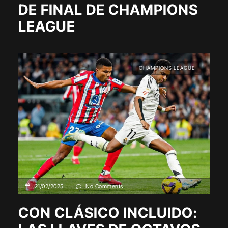
DE FINAL DE CHAMPIONS
LEAGUE
CHAMPIONS LEAGUE
21/02/2025
No Comments
CON CLÁSICO INCLUIDO: