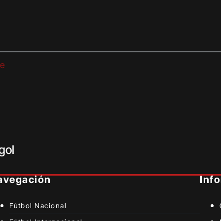
gol
avegación
Inf
Fútbol Nacional