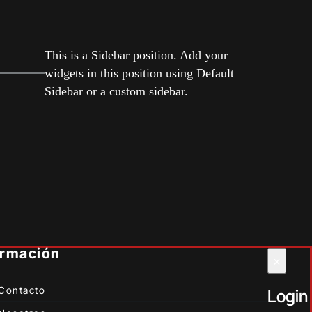
This is a Sidebar position. Add your
widgets in this position using Default
Sidebar or a custom sidebar.
ormación
×
Contacto
Login