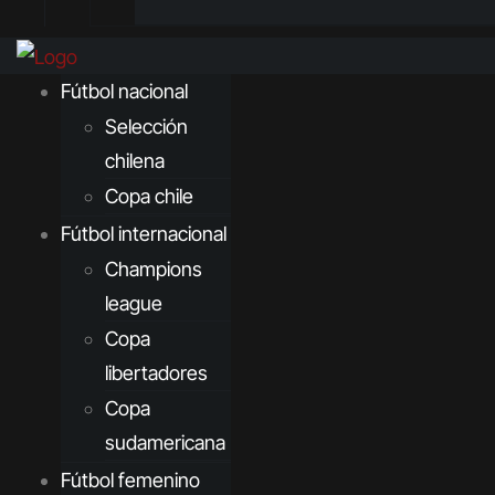
Fútbol nacional
Selección
chilena
Copa chile
Fútbol internacional
Champions
league
Copa
libertadores
Copa
sudamericana
Fútbol femenino