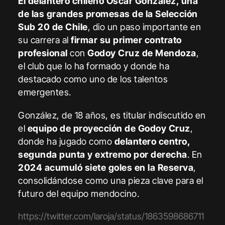
El delantero chileno
Óscar González, una
de las grandes promesas de la Selección
Sub 20 de Chile
, dio un paso importante en
su carrera al
firmar su primer contrato
profesional
con
Godoy Cruz de Mendoza
,
el club que lo ha formado y donde ha
destacado como uno de los talentos
emergentes.
González, de 18 años, es titular indiscutido en
el
equipo de proyección de Godoy Cruz
,
donde ha jugado como
delantero centro,
segunda punta y extremo por derecha
. En
2024 acumuló siete goles en la Reserva
,
consolidándose como una pieza clave para el
futuro del equipo mendocino.
https://twitter.com/laroja/status/1863598686711