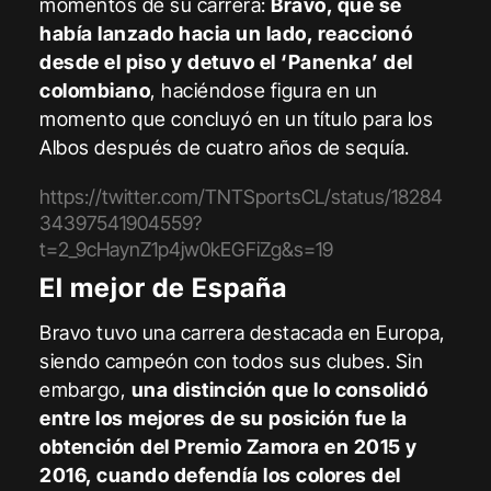
momentos de su carrera:
Bravo, que se
había lanzado hacia un lado, reaccionó
desde el piso y detuvo el ‘Panenka’ del
colombiano
, haciéndose figura en un
momento que concluyó en un título para los
Albos después de cuatro años de sequía.
https://twitter.com/TNTSportsCL/status/18284
34397541904559?
t=2_9cHaynZ1p4jw0kEGFiZg&s=19
El mejor de España
Bravo tuvo una carrera destacada en Europa,
siendo campeón con todos sus clubes. Sin
embargo,
una distinción que lo consolidó
entre los mejores de su posición fue la
obtención del Premio Zamora en 2015 y
2016, cuando defendía los colores del