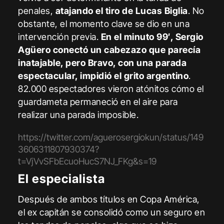
penales,
atajando el tiro de Lucas Biglia
. No
obstante, el momento clave se dio en una
intervención previa.
En el minuto 99′, Sergio
Agüero conectó un cabezazo que parecía
inatajable, pero Bravo, con una parada
espectacular, impidió el grito argentino
.
82.000 espectadores vieron atónitos cómo el
guardameta permaneció en el aire para
realizar una parada imposible.
https://twitter.com/aguerosergiokun/status/149
3606311807930374?
t=VjVvSFbEcuoHucS7NJ_FKg&s=19
El especialista
Después de ambos títulos en Copa América,
el ex capitán se consolidó como un seguro en