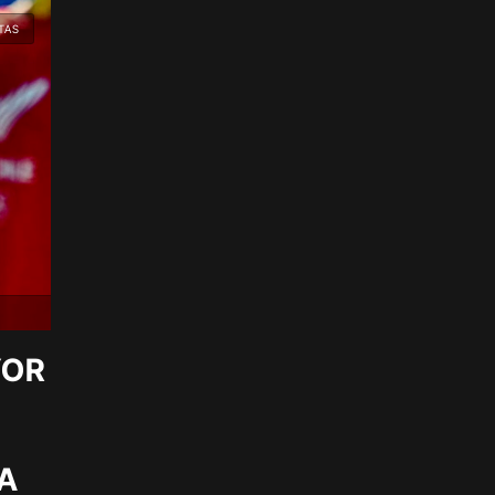
TAS
YOR
A