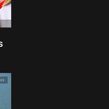
S
023