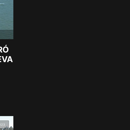
RÓ
EVA
023