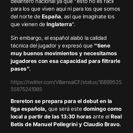
delantero nacional ya que “esto no es fácil
para los que viven aquí ni para los que somos
del norte de
España
, así que imagínate los
que vienen de
Inglaterra
“.
Sin embargo, el español alabó la calidad
técnica del jugador y expresó que
“tiene
muy buenos movimientos y necesitamos
jugadores con esa capacidad para filtrarle
pases”.
https://twitter.com/VillarrealCF/status/16899535
55875241985
Brereton se prepara para el debut en la
liga española,
que será este
domingo como
local a partir de las 13:30 horas
ante el
Real
Betis de Manuel Pellegrini y Claudio Bravo.