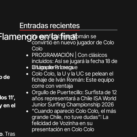
Entradas recientes
lamengo en la final
Ya es oficial: Ivan Román se
convirtió en nuevo jugador de Colo
Colo
PROGRAMACIÓN | Con clásicos
incluidos: Así se jugará la fecha 18 de
la Liga de Primera
Champions League
Colo Colo, la U y la UC se pelean el
o de
fichaje de Iván Román: Este equipo
corre con ventaja
Orgullo de Puertecillo: Surfista de 12
os 11’,
años representará a Chile ISA World
Junior Surfing Championship 2026
 en el
“Cuando apareció Colo Colo, el más
grande Chile, no tuve dudas”: La
felicidad de Vozinha en su
presentación en Colo Colo
o
. Tras