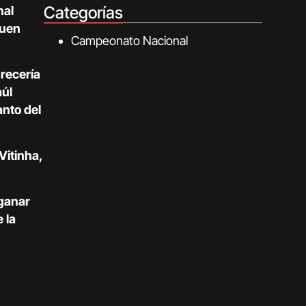
Categorías
nal
buen
Campeonato Nacional
recería
aúl
anto del
Vitinha,
 ganar
 la