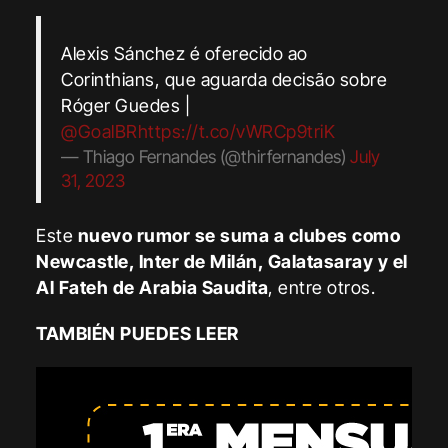
Alexis Sánchez é oferecido ao
Corinthians, que aguarda decisão sobre
Róger Guedes |
@GoalBR
https://t.co/vWRCp9triK
— Thiago Fernandes (@thirfernandes)
July
31, 2023
Este
nuevo rumor se suma a clubes como
Newcastle, Inter de Milán, Galatasaray y el
Al Fateh de Arabia Saudita
, entre otros.
TAMBIÉN PUEDES LEER