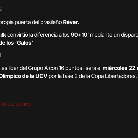
2
propia puerta del brasileño
Réver
.
ulk
convirtió la diferencia a los
90+10′
mediante un disparo
de los ‘Galos’
4
es líder del Grupo A con 16 puntos- será el
miércoles 22 
 Olímpico de la UCV
por la fase 2 de la Copa Libertadores.
nfo del torneo