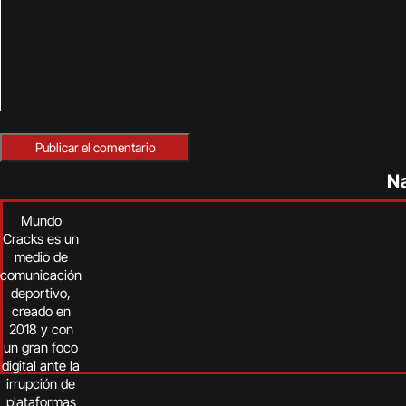
N
Mundo
Cracks es un
medio de
comunicación
deportivo,
creado en
2018 y con
un gran foco
digital ante la
irrupción de
plataformas