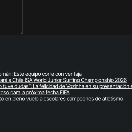
 Román: Este equipo corre con ventaja
ntará a Chile ISA World Junior Surfing Championship 2026
 tuve dudas”: La felicidad de Vozinha en su presentación 
stoso para la próxima fecha FIFA
icitó en pleno vuelo a escolares campeones de atletismo