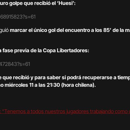
ro golpe que recibió el ‘Huesi’:
2368915823?s=61
iguió
marcar el único gol del encuentro a los 85’ de la
a fase previa de la Copa Libertadores:
41472843?s=61
e que recibió y para saber si podrá recuperarse a tiem
o miércoles 11 a las 21:30 (hora chilena).
up: “Tenemos a todos nuestros jugadores trabajando como