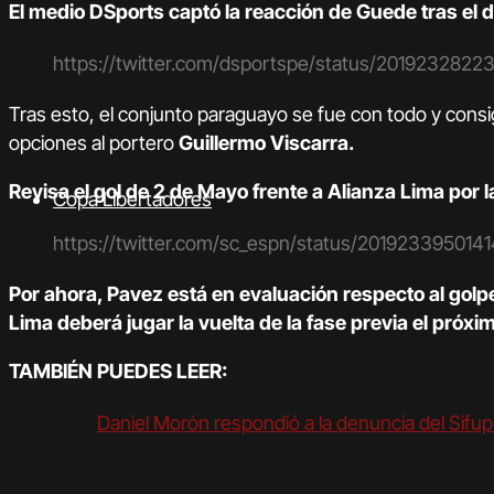
El medio DSports captó la reacción de Guede tras el du
https://twitter.com/dsportspe/status/201923282
Tras esto, el conjunto paraguayo se fue con todo y cons
opciones al portero
Guillermo Viscarra.
Revisa el gol de 2 de Mayo frente a Alianza Lima por l
Copa Libertadores
https://twitter.com/sc_espn/status/20192339501
Por ahora, Pavez está en evaluación respecto al golp
Lima deberá jugar la vuelta de la fase previa el próxim
TAMBIÉN PUEDES LEER:
Daniel Morón respondió a la denuncia del Sif