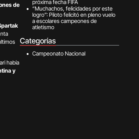
próxima fecha FIFA
lones de
“Muchachos, felicidades por este
logro”: Piloto felicitó en pleno vuelo
a escolares campeones de
 Spartak
atletismo
nta
Categorías
últimos
Campeonato Nacional
ari había
tina y