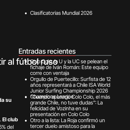
Clasificatorias Mundial 2026
Entradas recientes
r al fútbol ruso
Colo Colo, la U y la UC se pelean el
fichaje de Iván Román: Este equipo
corre con ventaja
Orgullo de Puertecillo: Surfista de 12
años representará a Chile ISA World
Junior Surfing Championship 2026
Champions League
“Cuando apareció Colo Colo, el más
da su
grande Chile, no tuve dudas”: La
felicidad de Vozinha en su
presentación en Colo Colo
o.
El club
Otro a la lista: La Roja confirmó un
tercer duelo amistoso para la
36% del