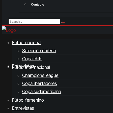
Contacto
Fútbol nacional
Selección chilena
Copa chile
Entrevistas
Fútbol internacional
Champions league
Copa libertadores
Copa sudamericana
Fútbol femenino
Entrevistas