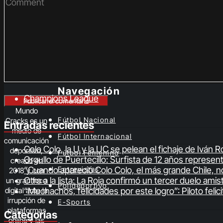
Navegación
Champions League
Mundo
Fútbol Nacional
Cracks es un
Entradas recientes
medio de
Fútbol Internacional
comunicación
Colo Colo, la U y la UC se pelean el fichaje de Iván
deportivo,
Fútbol Femenino
Orgullo de Puertecillo: Surfista de 12 años represe
creado en
“Cuando apareció Colo Colo, el más grande Chile, no
Entrevistas
2018 y con
Otro a la lista: La Roja confirmó un tercer duelo ami
un gran foco
Polideportivo
“Muchachos, felicidades por este logro”: Piloto fel
digital ante la
irrupción de
E-Sports
plataformas
Categorías
online y las