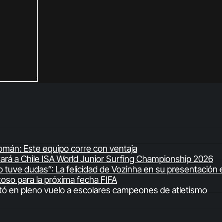
 Román: Este equipo corre con ventaja
ntará a Chile ISA World Junior Surfing Championship 2026
 tuve dudas”: La felicidad de Vozinha en su presentación 
stoso para la próxima fecha FIFA
icitó en pleno vuelo a escolares campeones de atletismo