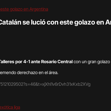
Catalán se lució con este golazo en 
Talleres por 4-1 ante Rosario Central
con un gran golazo 
tremendo derechazo en el área.
57875121029502?s=46&t=xjXhl1v6rDvh31xKxb2XVg
xótica liga