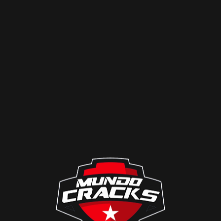
cique, tras una buena conexión ofensiva en la que Maxim
n un zurdazo para batir al portero e irse al descanso c
a el final del encuentro y tuvo algunas chances pa
rminaron pagando caro.
A los 90’+4′, Facundo Batista
o por 4-3
, pero con la llamativa situación que
ambos
erminan dando la vuelta en cuanto a pateadores, y
co, siendo en esta oportunidad los albos quienes salier
variantes en Uruguay, esperando encontrar lo mejor pa