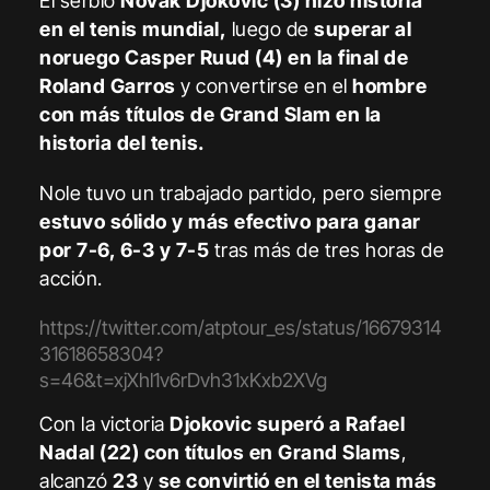
El serbio
Novak Djokovic (3) hizo historia
en el tenis mundial,
luego de
superar al
noruego Casper Ruud (4) en la final de
Roland Garros
y convertirse en el
hombre
con más títulos de Grand Slam en la
historia del tenis.
Nole tuvo un trabajado partido, pero siempre
estuvo sólido y más efectivo para ganar
por 7-6, 6-3 y 7-5
tras más de tres horas de
acción.
https://twitter.com/atptour_es/status/16679314
31618658304?
s=46&t=xjXhl1v6rDvh31xKxb2XVg
Con la victoria
Djokovic superó a Rafael
Nadal (22) con títulos en Grand Slams
,
alcanzó
23
y
se convirtió en el tenista más