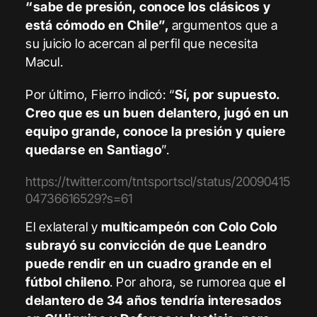
“sabe de presión, conoce los clásicos y
está cómodo en Chile”,
argumentos que a
su juicio lo acercan al perfil que necesita
Macul.
Por último, Fierro indicó: “
Sí, por supuesto.
Creo que es un buen delantero, jugó en un
equipo grande, conoce la presión y quiere
quedarse en Santiago
”.
https://twitter.com/tntsportscl/status/20090415
04736616529?s=61
El exlateral y
multicampeón con Colo Colo
subrayó su convicción de que Leandro
puede rendir en un cuadro grande en el
fútbol chileno
. Por ahora, se rumorea que
el
delantero de 34 años tendría interesados