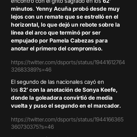
encontró con el grito sagrado en los
62′
minutos
.
Yenny Acuña probó desde muy
lejos con un remate que se estrelló en el
horizontal, lo que dejó un rebote sobre la
línea del arco que terminó por ser
empujado por Pamela Cabezas para
anotar el primero del compromiso.
https://twitter.com/dsports/status/19441612764
32683389?s=46
El segundo de las nacionales cayó en
los
82′ con la anotación de Sonya Keefe,
donde la goleadora convirtió de media
vuelta y puso el segundo en el marcador.
https://twitter.com/dsports/status/1944166365
360730375?s=46