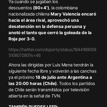
Ya cuando se jugaban los
descuentos
(90+4′)
, la colombiana
nacionalizada chilena
Mary Valencia
encaró
hacia el área rival, aprovechó una
desatención en la defensa peruana y
anotó el tanto que cerró la goleada de la
Roja por 3-0.
https://twitter.com/dsports/status/1944169058
510807280?s=46
Ahora las dirigidas por Luis Mena tendrán la
siguiente fecha libre y volverán a las canchas
ya el próximo
18 de julio ante Argentina a
las 20:00 horas (Chile)
. Todos los partidos
de Chile serán transmitidos por televisión
abierta en la señal de
TVN.
TAMBIÉN PUEDES LEER: