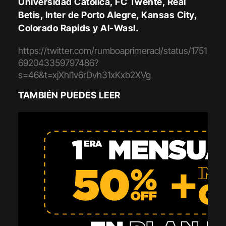
Universidad Católica, FC Twente, Real
Betis, Inter de Porto Alegre, Kansas City,
Colorado Rapids y Al-Wasl.
https://twitter.com/rumboaprimeracl/status/1751
692043359797486?
s=46&t=xjXhl1v6rDvh31xKxb2XVg
TAMBIÉN PUEDES LEER