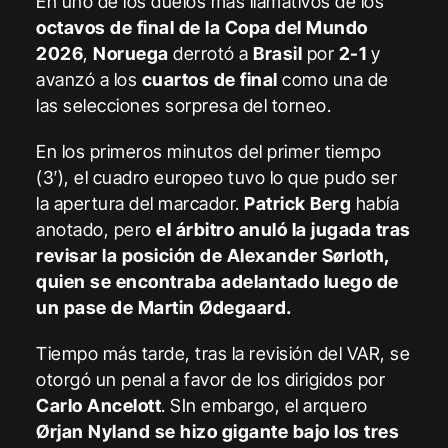
En uno de los duelos más llamativos de los
octavos de final de la Copa del Mundo
2026
,
Noruega
derrotó a
Brasil
por
2-1
y
avanzó a los
cuartos de final
como una de
las selecciones sorpresa del torneo.
En los primeros minutos del primer tiempo
(3′), el cuadro europeo tuvo lo que pudo ser
la apertura del marcador.
Patrick Berg
había
anotado, pero
el árbitro anuló la jugada tras
revisar la posición de Alexander Sørloth,
quien se encontraba adelantado luego de
un pase de Martin Ødegaard.
Tiempo más tarde, tras la revisión del VAR, se
otorgó un penal a favor de los dirigidos por
Carlo Ancelott
. SIn embargo, el arquero
Ørjan Nyland se hizo gigante bajo los tres