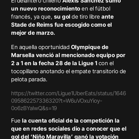
El delantero chileno
Alexis Sánchez sumó
un nuevo reconocimiento
en el fútbol
francés, ya que,
su gol
de tiro libre
ante
Stade de Reims fue escogido como el
mejor de marzo.
En aquella oportunidad
Olympique de
Marsella venció al mencionado equipo por
2 a 1 en la fecha 28 de la Ligue 1
con el
tocopillano anotando el empate transitorio de
pelota parada.
https://twitter.com/Ligue1UberEats/status/1646
095862257336320?t=W6uVOxuYioy-
0o6zBYaIwQ&s=19
Fue
la cuenta oficial de la competición la
que en redes sociales dio a conocer que el
gol del ‘Niño Maravilla’ ganó la votación