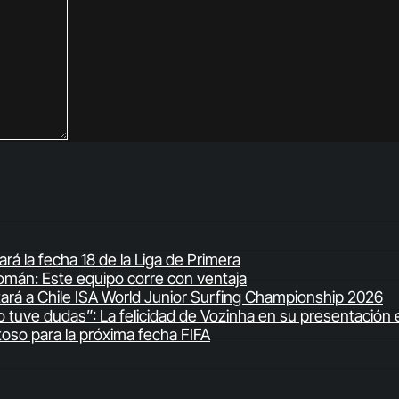
á la fecha 18 de la Liga de Primera
 Román: Este equipo corre con ventaja
ntará a Chile ISA World Junior Surfing Championship 2026
 tuve dudas”: La felicidad de Vozinha en su presentación 
stoso para la próxima fecha FIFA