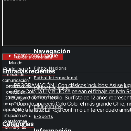
Navegación
Champions League
Mundo
Fútbol Nacional
Cracks es un
Entradas recientes
medio de
Fútbol Internacional
comunicación
PROGRAMACIÓN | Con clásicos incluidos: Así se jugar
deportivo,
Fútbol Femenino
Colo Colo, la U y la UC se pelean el fichaje de Iván
creado en
Orgullo de Puertecillo: Surfista de 12 años represe
Entrevistas
2018 y con
“Cuando apareció Colo Colo, el más grande Chile, no
un gran foco
Polideportivo
Otro a la lista: La Roja confirmó un tercer duelo ami
digital ante la
irrupción de
E-Sports
plataformas
Categorías
online y las
Información