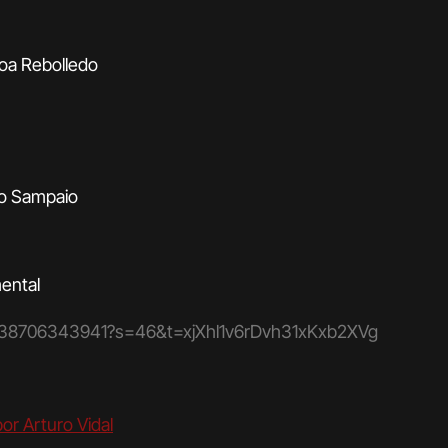
Roa Rebolledo
do Sampaio
ental
99438706343941?s=46&t=xjXhl1v6rDvh31xKxb2XVg
or Arturo Vidal