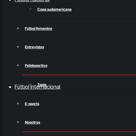
Copa sudamericana
Fútbol femenino
Entrevistas
Polideportivo
Tenis
Fútbol internacional
E-sports
Nosotros