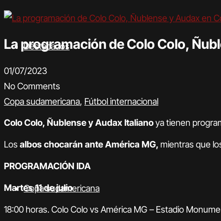
La programación de Colo Colo, Ñu
Destacados
01/07/2023
No Comments
Copa sudamericana
,
Fútbol internacional
Colo Colo, Ñublense y Audax Italiano
ya tienen progra
Los
albos chocarán ante América MG,
mientras que lo
PROGRAMACIÓN IDA
Martes 11 de julio
Copa sudamericana
18:00 horas. Colo Colo vs América MG – Estadio Monume