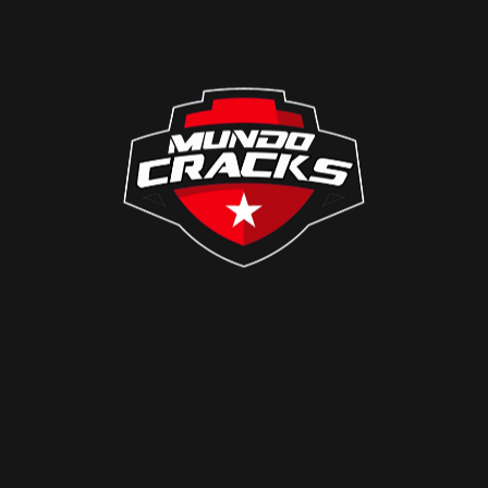
livia en El Alto
.