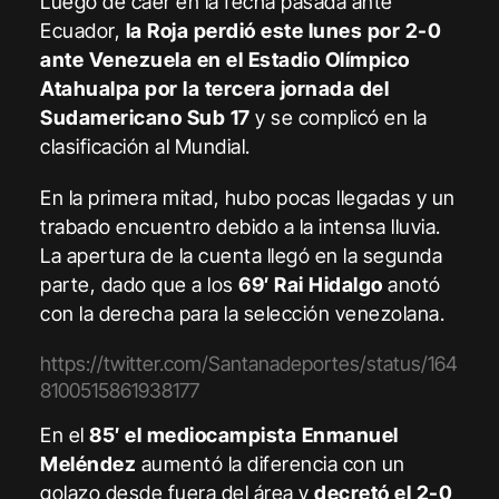
Luego de caer en la fecha pasada ante
Ecuador,
la Roja perdió este lunes por 2-0
ante Venezuela
en el Estadio Olímpico
Atahualpa por la tercera jornada del
Sudamericano Sub 17
y se complicó en la
clasificación al Mundial.
En la primera mitad, hubo pocas llegadas y un
trabado encuentro debido a la intensa lluvia.
La apertura de la cuenta llegó en la segunda
parte, dado que a los
69′ Rai Hidalgo
anotó
con la derecha para la selección venezolana.
https://twitter.com/Santanadeportes/status/164
8100515861938177
En el
85′ el mediocampista Enmanuel
Meléndez
aumentó la diferencia con un
golazo desde fuera del área y
decretó el 2-0