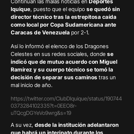
Continúan las malas noticias en
Deportes
Iquique
, puesto que el equipo
se quedó sin
director técnico tras la estrepitosa caída
como local por Copa Sudamericana ante
Caracas de Venezuela
por 2-1.
Así lo informó el elenco de los Dragones
Celestes en sus redes sociales, donde
se
indicó que de mutuo acuerdo con Miguel
Ramírez y su cuerpo técnico se tomó la
decisión de separar sus caminos
tras un
mal inicio de año.
https://twitter.com/ClubDIquique/status/190744
0373284102335?t=0EEO8r-
uTQcgDGYeVo9wrg&s=19
A su vez,
desde la institución adelantaron
que habrá un interinato durante los