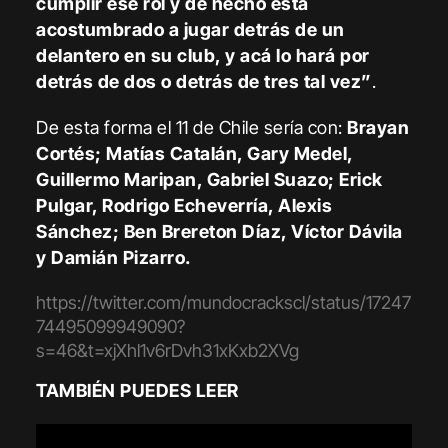
cumplir ese rol y de hecho está
acostumbrado a jugar detrás de un
delantero en su club, y acá lo hará por
detrás de dos o detrás de tres tal vez”
.
De esta forma el 11 de Chile sería con:
Brayan
Cortés; Matías Catalán, Gary Medel,
Guillermo Maripan, Gabriel Suazo; Erick
Pulgar, Rodrigo Echeverría, Alexis
Sánchez; Ben Brereton Díaz, Víctor Dávila
y Damián Pizarro.
https://twitter.com/mundocrackscl/status/17247
74495099949090?
s=46&t=xjXhl1v6rDvh31xKxb2XVg
TAMBIÉN PUEDES LEER