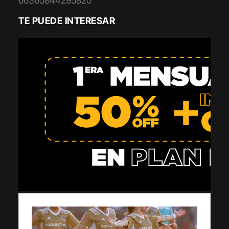
66365844295820
TE PUEDE INTERESAR